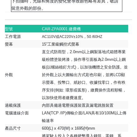
下拍攝時，光線和角度的變化會導致顏色略有差異，敬請
留意外觀的部份。
型號
CAR-ZPA0001 繳費機
工作電源
AC110V或AC220V±10%，50 /60HZ
螢幕
15”工業級觸控式螢幕
直立式防雨型，2.0mm以上鋼製落地式箱體專業
級粉體塗裝烤漆，操作導引面板為2.0mm以上鋼
板(以螺絲植釘方式)，以加強機體之安全防護。並
外觀
於外觀上以大圖輸出方式彩色印刷，並將LCD顯
示螢幕、投幣口、紙鈔口、收據找零口，作有秩
序安排(例如: 環形或弧形)，繳費操作流程順暢，
以加快使用者繳費速度。
過載保護
內部具備過電壓保護裝置及漏電跳脫裝置
電腦連線介面
LAN(TCP /IP)傳輸介面/LAN具有10/100M以上傳
輸速率
產品尺寸
600(L) x 470(W) x 1695(H)mm
將駕駛人投入之各種硬幣導入錢筒，零錢、系