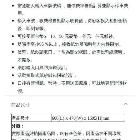
當駕駛人輸入車牌號碼 ，能依費率自動計算並顯示停車費
用。
輸入車號，收費機自動顯示收費值，待顧客投入相對金額
後，即刻結帳。
可接受新台幣5、10、50 元硬幣，佰元、仟元紙鈔。
辨識率至少95 %以上，接收紙鈔辨識時無方向性限制。
硬幣、紙鈔讀取口，平常為關閉狀態，於需投幣繳費時，
才開啟。
紙鈔輸入口具防掉錢設計。
活動抽取式紙鈔錢箱附鎖設計。
日後有新增紙、幣時，不用送回原廠，可就地更新辨識軟
體。
機箱裝設開門防盜警報設定裝置。
商品尺寸
外機箱門具圓弧角設計與機身至少需有二處卡榫點，以防
外力撬開，箱門打開時具有支撐架，支撐箱門不會晃動。
產品尺寸
600(L) x 470(W) x 1695(H)mm
外觀：
實際產品與拍攝產品圖，略有些色差，因產品在不同環境